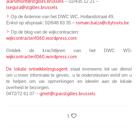
alarsimont@stgilles.brussels
– 02/435 12 21 –
lsegura@stgilles.brussels
Op de Antenne van het DWC WC, Hollandstraat 49.
Enkel op afspraak: 02/648 83 35 –
romain.balza@citytools.be
Op de blog van de wijkcontracten:
wijkcontracten1060.wordpress.com
Ontdek de krachtlijnen van het DWC WS:
wijkcontracten1060.wordpress.com
De lokale ontwikkelingsagent
staat eveneens tot uw dienst
om u meer informatie te geven, u te ondersteunen en/of om u
te helpen om uw opmerkingen en ideeën aan de lokale
overheid te bezorgen.
0472/72 61 07 –
gmet@cpasstgilles.brussels
1