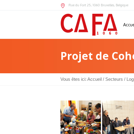
Rue du Fort 25
,
1060
Bruxelles,
Belgique
Accue
Projet de Coh
Vous êtes ici:
Accueil
/
Secteurs
/
Log