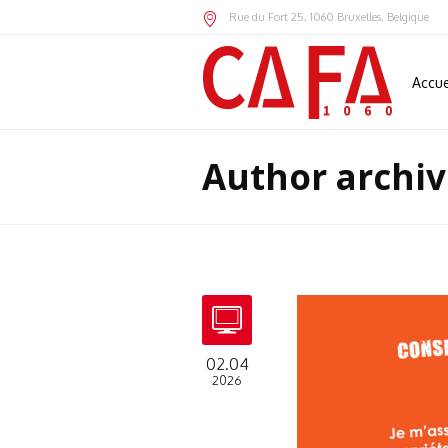
Rue du Fort 25
,
1060
Bruxelles,
Belgique
Accue
Author archiv
02.04
2026