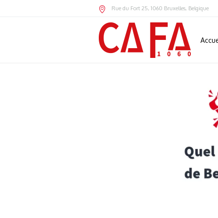
Rue du Fort 25
,
1060
Bruxelles,
Belgique
Accue