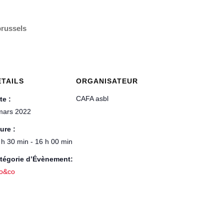
russels
ÉTAILS
ORGANISATEUR
CAFA asbl
te :
mars 2022
ure :
 h 30 min - 16 h 00 min
tégorie d’Évènement:
o&co