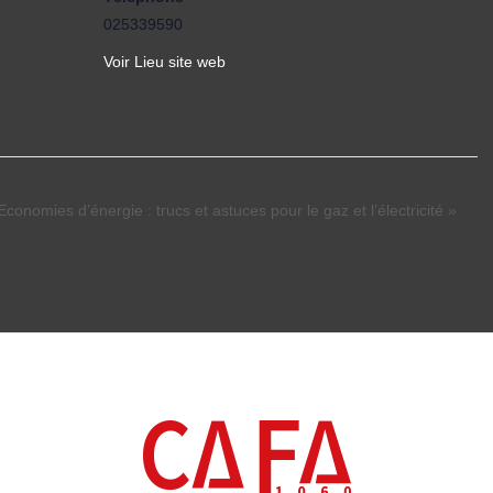
025339590
Voir Lieu site web
 Economies d’énergie : trucs et astuces pour le gaz et l’électricité »