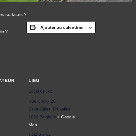
es surfaces ?
Ajouter au calendrier
le ?
ATEUR
LIEU
Local Crickx
Rue Crickx 26
Saint-Gilles
,
Bruxelles
1060
Belgique
+ Google
Map
Téléphone