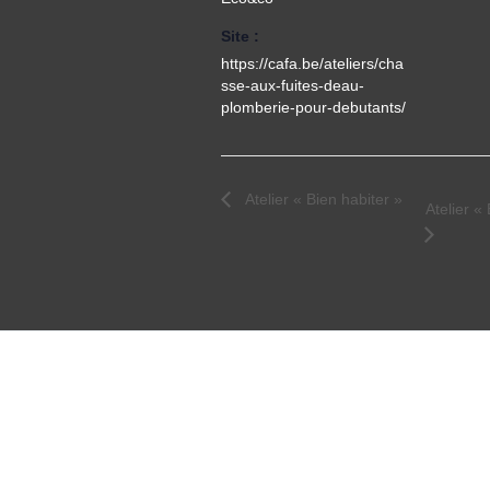
Site :
https://cafa.be/ateliers/cha
sse-aux-fuites-deau-
plomberie-pour-debutants/
Atelier « Bien habiter »
Atelier «