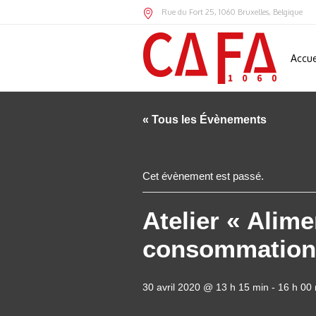
Rue du Fort 25
,
1060
Bruxelles,
Belgique
Accue
« Tous les Évènements
Cet évènement est passé.
Atelier « Alime
consommation 
30 avril 2020 @ 13 h 15 min
-
16 h 00