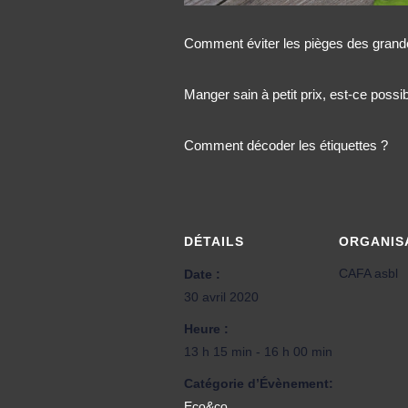
Comment éviter les pièges des grand
Manger sain à petit prix, est-ce possib
Comment décoder les étiquettes ?
DÉTAILS
ORGANIS
CAFA asbl
Date :
30 avril 2020
Heure :
13 h 15 min - 16 h 00 min
Catégorie d’Évènement:
Eco&co