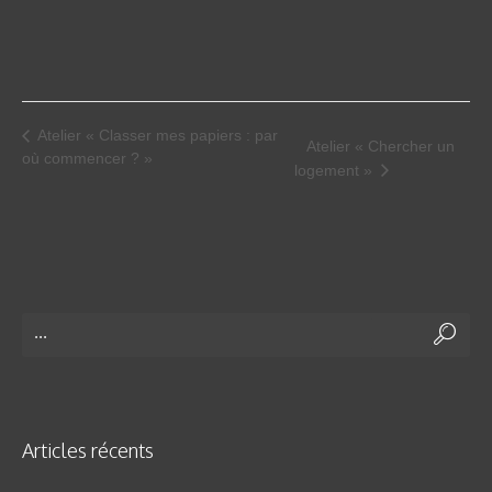
Atelier « Classer mes papiers : par
Atelier « Chercher un
où commencer ? »
logement »
Articles récents