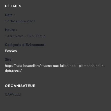
DÉTAILS
Date :
17 décembre 2020
Heure :
13 h 15 min - 16 h 00 min
Catégorie d’Évènement:
Eco&co
Site :
https://cafa.be/ateliers/chasse-aux-fuites-deau-plomberie-pour-
debutants/
ORGANISATEUR
CAFA asbl