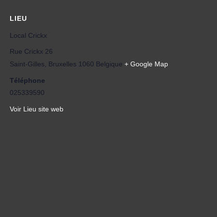
LIEU
Local Crickx
Rue Crickx 26
Saint-Gilles
,
Bruxelles
1060
Belgique
+ Google Map
Téléphone
025339590
Voir Lieu site web