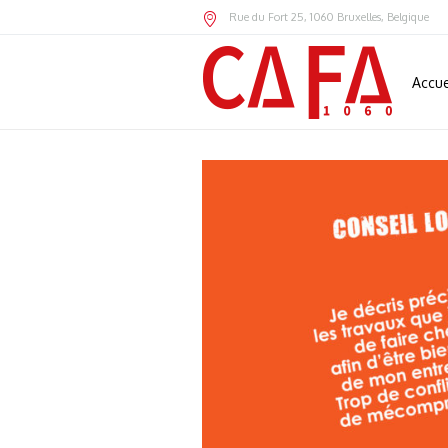
Rue du Fort 25
,
1060
Bruxelles,
Belgique
Accue