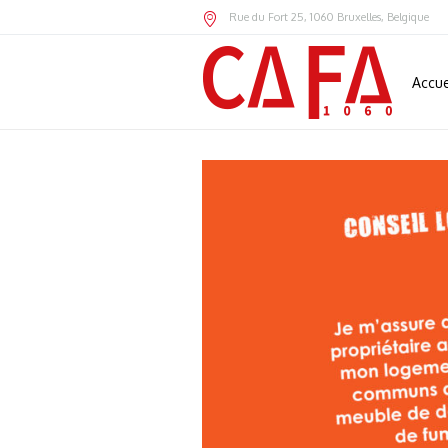
Rue du Fort 25
,
1060
Bruxelles,
Belgique
Accue