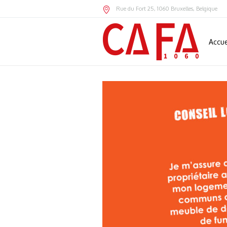
Rue du Fort 25
,
1060
Bruxelles,
Belgique
Accue